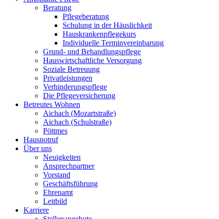
Beratung
Pflegeberatung
Schulung in der Häuslichkeit
Hauskrankenpflegekurs
Individuelle Terminvereinbarung
Grund- und Behandlungspflege
Hauswirtschaftliche Versorgung
Soziale Betreuung
Privatleistungen
Verhinderungspflege
Die Pflegeversicherung
Betreutes Wohnen
Aichach (Mozartstraße)
Aichach (Schulstraße)
Pöttmes
Hausnotruf
Über uns
Neuigkeiten
Ansprechpartner
Vorstand
Geschäftsführung
Ehrenamt
Leitbild
Karriere
Stellenangebote