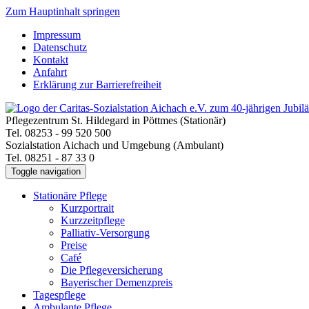
Zum Hauptinhalt springen
Impressum
Datenschutz
Kontakt
Anfahrt
Erklärung zur Barrierefreiheit
Pflegezentrum St. Hildegard in Pöttmes (Stationär)
Tel. 08253 - 99 520 500
Sozialstation Aichach und Umgebung (Ambulant)
Tel. 08251 - 87 33 0
Toggle navigation
Stationäre Pflege
Kurzportrait
Kurzzeitpflege
Palliativ-Versorgung
Preise
Café
Die Pflegeversicherung
Bayerischer Demenzpreis
Tagespflege
Ambulante Pflege