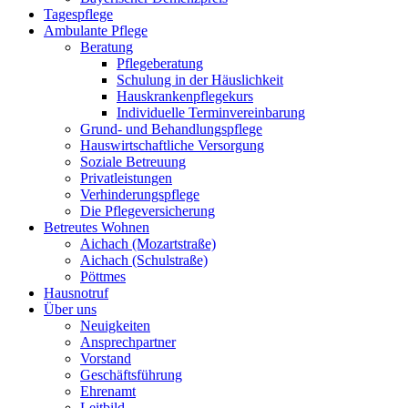
Tagespflege
Ambulante Pflege
Beratung
Pflegeberatung
Schulung in der Häuslichkeit
Hauskrankenpflegekurs
Individuelle Terminvereinbarung
Grund- und Behandlungspflege
Hauswirtschaftliche Versorgung
Soziale Betreuung
Privatleistungen
Verhinderungspflege
Die Pflegeversicherung
Betreutes Wohnen
Aichach (Mozartstraße)
Aichach (Schulstraße)
Pöttmes
Hausnotruf
Über uns
Neuigkeiten
Ansprechpartner
Vorstand
Geschäftsführung
Ehrenamt
Leitbild