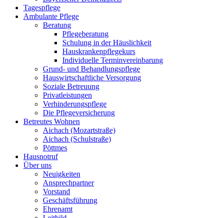
Tagespflege
Ambulante Pflege
Beratung
Pflegeberatung
Schulung in der Häuslichkeit
Hauskrankenpflegekurs
Individuelle Terminvereinbarung
Grund- und Behandlungspflege
Hauswirtschaftliche Versorgung
Soziale Betreuung
Privatleistungen
Verhinderungspflege
Die Pflegeversicherung
Betreutes Wohnen
Aichach (Mozartstraße)
Aichach (Schulstraße)
Pöttmes
Hausnotruf
Über uns
Neuigkeiten
Ansprechpartner
Vorstand
Geschäftsführung
Ehrenamt
Leitbild