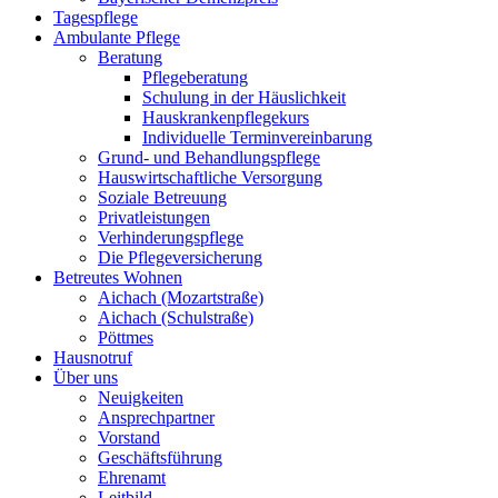
Tagespflege
Ambulante Pflege
Beratung
Pflegeberatung
Schulung in der Häuslichkeit
Hauskrankenpflegekurs
Individuelle Terminvereinbarung
Grund- und Behandlungspflege
Hauswirtschaftliche Versorgung
Soziale Betreuung
Privatleistungen
Verhinderungspflege
Die Pflegeversicherung
Betreutes Wohnen
Aichach (Mozartstraße)
Aichach (Schulstraße)
Pöttmes
Hausnotruf
Über uns
Neuigkeiten
Ansprechpartner
Vorstand
Geschäftsführung
Ehrenamt
Leitbild