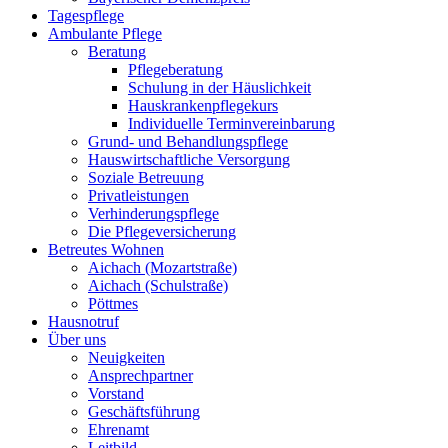
Tagespflege
Ambulante Pflege
Beratung
Pflegeberatung
Schulung in der Häuslichkeit
Hauskrankenpflegekurs
Individuelle Terminvereinbarung
Grund- und Behandlungspflege
Hauswirtschaftliche Versorgung
Soziale Betreuung
Privatleistungen
Verhinderungspflege
Die Pflegeversicherung
Betreutes Wohnen
Aichach (Mozartstraße)
Aichach (Schulstraße)
Pöttmes
Hausnotruf
Über uns
Neuigkeiten
Ansprechpartner
Vorstand
Geschäftsführung
Ehrenamt
Leitbild