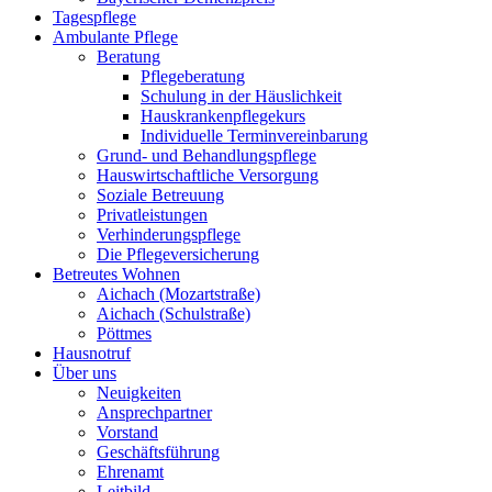
Tagespflege
Ambulante Pflege
Beratung
Pflegeberatung
Schulung in der Häuslichkeit
Hauskrankenpflegekurs
Individuelle Terminvereinbarung
Grund- und Behandlungspflege
Hauswirtschaftliche Versorgung
Soziale Betreuung
Privatleistungen
Verhinderungspflege
Die Pflegeversicherung
Betreutes Wohnen
Aichach (Mozartstraße)
Aichach (Schulstraße)
Pöttmes
Hausnotruf
Über uns
Neuigkeiten
Ansprechpartner
Vorstand
Geschäftsführung
Ehrenamt
Leitbild