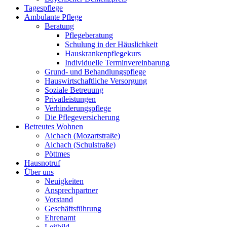
Tagespflege
Ambulante Pflege
Beratung
Pflegeberatung
Schulung in der Häuslichkeit
Hauskrankenpflegekurs
Individuelle Terminvereinbarung
Grund- und Behandlungspflege
Hauswirtschaftliche Versorgung
Soziale Betreuung
Privatleistungen
Verhinderungspflege
Die Pflegeversicherung
Betreutes Wohnen
Aichach (Mozartstraße)
Aichach (Schulstraße)
Pöttmes
Hausnotruf
Über uns
Neuigkeiten
Ansprechpartner
Vorstand
Geschäftsführung
Ehrenamt
Leitbild