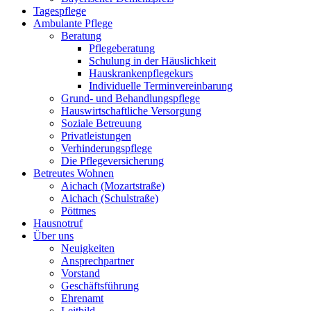
Tagespflege
Ambulante Pflege
Beratung
Pflegeberatung
Schulung in der Häuslichkeit
Hauskrankenpflegekurs
Individuelle Terminvereinbarung
Grund- und Behandlungspflege
Hauswirtschaftliche Versorgung
Soziale Betreuung
Privatleistungen
Verhinderungspflege
Die Pflegeversicherung
Betreutes Wohnen
Aichach (Mozartstraße)
Aichach (Schulstraße)
Pöttmes
Hausnotruf
Über uns
Neuigkeiten
Ansprechpartner
Vorstand
Geschäftsführung
Ehrenamt
Leitbild