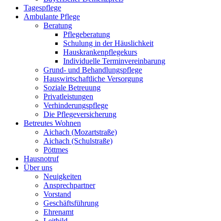
Tagespflege
Ambulante Pflege
Beratung
Pflegeberatung
Schulung in der Häuslichkeit
Hauskrankenpflegekurs
Individuelle Terminvereinbarung
Grund- und Behandlungspflege
Hauswirtschaftliche Versorgung
Soziale Betreuung
Privatleistungen
Verhinderungspflege
Die Pflegeversicherung
Betreutes Wohnen
Aichach (Mozartstraße)
Aichach (Schulstraße)
Pöttmes
Hausnotruf
Über uns
Neuigkeiten
Ansprechpartner
Vorstand
Geschäftsführung
Ehrenamt
Leitbild